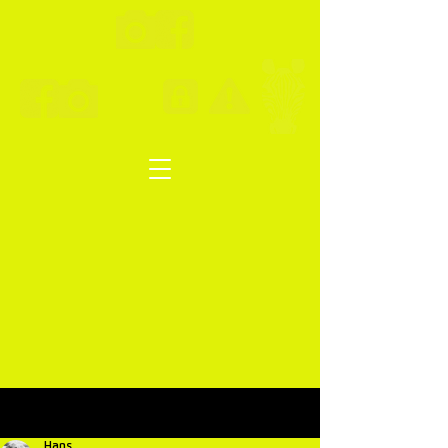
Post
Hans